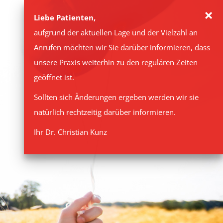
×
Liebe Patienten,
aufgrund der aktuellen Lage und der Vielzahl an
Anrufen möchten wir Sie darüber informieren, dass
unsere Praxis weiterhin zu den regulären Zeiten
geöffnet ist.
Sollten sich Änderungen ergeben werden wir sie
natürlich rechtzeitig darüber informieren.
Ihr Dr. Christian Kunz