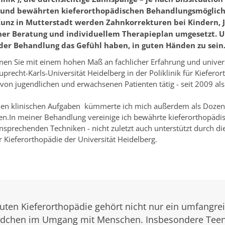
nd bewährten kieferorthopädischen Behandlungsmöglichke
Kunz in Mutterstadt werden Zahnkorrekturen bei Kindern,
her Beratung und individuellem Therapieplan umgesetzt. Uns
der Behandlung das Gefühl haben, in guten Händen zu sein
nen Sie mit einem hohen Maß an fachlicher Erfahrung und univer
uprecht-Karls-Universität Heidelberg in der Poliklinik für Kiefero
von jugendlichen und erwachsenen Patienten tätig - seit 2009 als
n klinischen Aufgaben kümmerte ich mich außerdem als Dozent
en.In meiner Behandlung vereinige ich bewährte kieferorthopäd
ansprechenden Techniken - nicht zuletzt auch unterstützt durch d
ür Kieferorthopädie der Universität Heidelberg.
guten Kieferorthopädie gehört nicht nur ein umfangre
dchen im Umgang mit Menschen. Insbesondere Teena