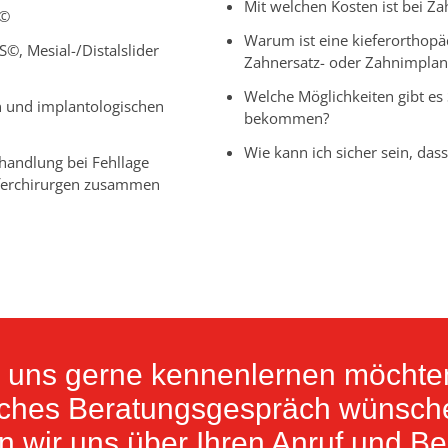
Mit welchen Kosten ist bei Z
n©
Warum ist eine kieferorthop
 Mesial-/Distalslider
Zahnersatz- oder Zahnimplant
Welche Möglichkeiten gibt es
n und implantologischen
bekommen?
Wie kann ich sicher sein, das
handlung bei Fehllage
ieferchirurgen zusammen
 uns gerne kennenlernen möchten
iches Beratungsgespräch wünsch
n wir uns über Ihren Anruf und B