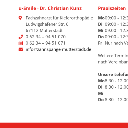
u•Smile - Dr. Christian Kunz
Praxiszeiten
Fachzahnarzt für Kieferorthopädie
Mo
09:00 - 12:
Ludwigshafener Str. 6
Di
09:00 - 12:
67112 Mutterstadt
Mi
09:00 - 12:
0 62 34 – 94 51 070
Do
09:00 - 12:
0 62 34 – 94 51 071
Fr
Nur nach V
info@zahnspange-mutterstadt.de
Weitere Termin
nach Vereinbar
Unsere telefo
Mo
8.30 - 12.0
Di
8.30 - 12.0
Mi
Do
8.30 - 12.0