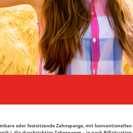
bare oder festsitzende Zahnspange, mit konventionellen 
nik ), die durchsichtige Zahnspange – je nach Bißsituation 